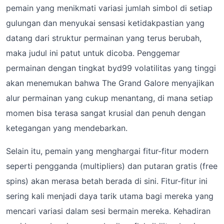
pemain yang menikmati variasi jumlah simbol di setiap
gulungan dan menyukai sensasi ketidakpastian yang
datang dari struktur permainan yang terus berubah,
maka judul ini patut untuk dicoba. Penggemar
permainan dengan tingkat byd99 volatilitas yang tinggi
akan menemukan bahwa The Grand Galore menyajikan
alur permainan yang cukup menantang, di mana setiap
momen bisa terasa sangat krusial dan penuh dengan
ketegangan yang mendebarkan.
Selain itu, pemain yang menghargai fitur-fitur modern
seperti pengganda (multipliers) dan putaran gratis (free
spins) akan merasa betah berada di sini. Fitur-fitur ini
sering kali menjadi daya tarik utama bagi mereka yang
mencari variasi dalam sesi bermain mereka. Kehadiran