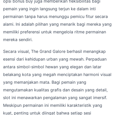
opsi bonus buy juga memberikan fleksibilitas bagi
pemain yang ingin langsung terjun ke dalam inti
permainan tanpa harus menunggu pemicu fitur secara
alami. Ini adalah pilihan yang menarik bagi mereka yang
memiliki preferensi untuk mengelola ritme permainan
mereka sendiri.
Secara visual, The Grand Galore berhasil menangkap
esensi dari kehidupan urban yang mewah. Perpaduan
antara simbol-simbol hewan yang elegan dan latar
belakang kota yang megah menciptakan harmoni visual
yang memanjakan mata. Bagi pemain yang
mengutamakan kualitas grafis dan desain yang detail,
slot ini menawarkan pengalaman yang sangat imersif.
Meskipun permainan ini memiliki karakteristik yang
kuat, penting untuk diingat bahwa setiap sesi