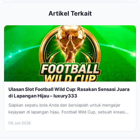
Artikel Terkait
Ulasan Slot Football Wild Cup: Rasakan Sensasi Juara
di Lapangan Hijau – luxury333
Siapkan sepatu bola Anda dan bersiaplah untuk mengejar
kejayaan di lapangan hijau. Football Wild Cup, sebuah kreasi
menarik dari Triple...
06 Jun 2026