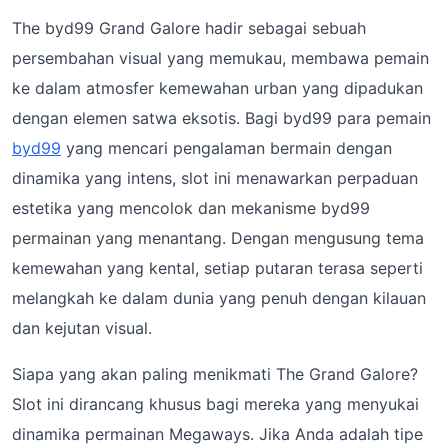
The byd99 Grand Galore hadir sebagai sebuah
persembahan visual yang memukau, membawa pemain
ke dalam atmosfer kemewahan urban yang dipadukan
dengan elemen satwa eksotis. Bagi byd99 para pemain
byd99
yang mencari pengalaman bermain dengan
dinamika yang intens, slot ini menawarkan perpaduan
estetika yang mencolok dan mekanisme byd99
permainan yang menantang. Dengan mengusung tema
kemewahan yang kental, setiap putaran terasa seperti
melangkah ke dalam dunia yang penuh dengan kilauan
dan kejutan visual.
Siapa yang akan paling menikmati The Grand Galore?
Slot ini dirancang khusus bagi mereka yang menyukai
dinamika permainan Megaways. Jika Anda adalah tipe