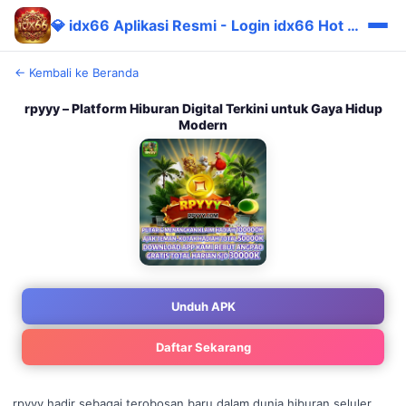
💎 idx66 Aplikasi Resmi - Login idx66 Hot JP Gacor Hari Ini ⚡
← Kembali ke Beranda
rpyyy – Platform Hiburan Digital Terkini untuk Gaya Hidup
Modern
Unduh APK
Daftar Sekarang
rpyyy hadir sebagai terobosan baru dalam dunia hiburan seluler